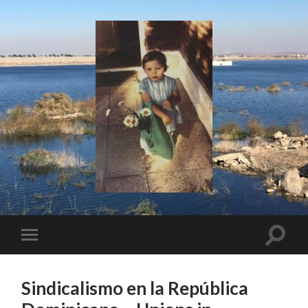
I
Say!
Toggle
Toggle
search
mobile
field
menu
Sindicalismo en la República