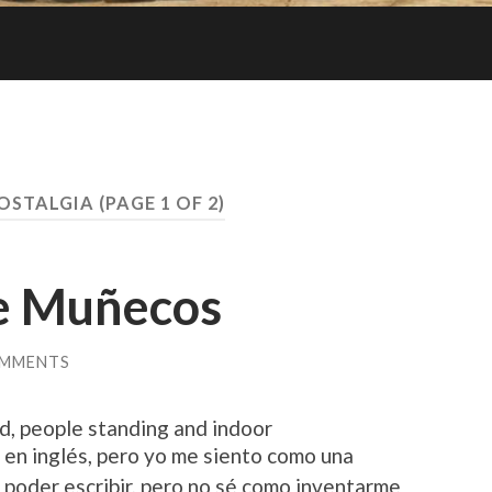
OSTALGIA
(PAGE 1 OF 2)
e Muñecos
OMMENTS
 en inglés, pero yo me siento como una
 poder escribir, pero no sé como inventarme