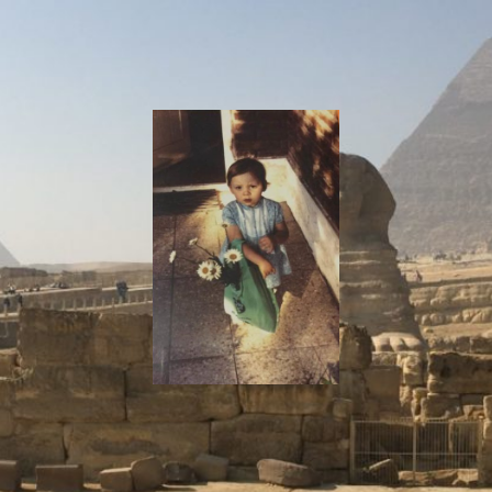
I
Say!