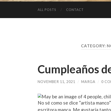
ALL POSTS
CONTACT
CATEGORY:
N
Cumpleaños d
NOVEMBER 11, 2021
/
MARGA
/
0 C
No sé como se dice “artista manco”
escritora manca. Me gustaría tanto